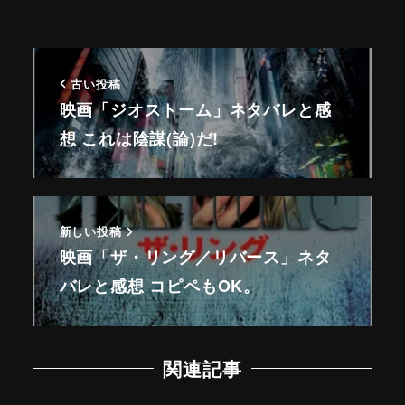
古い投稿
映画「ジオストーム」ネタバレと感
想 これは陰謀(論)だ!
新しい投稿
映画「ザ・リング／リバース」ネタ
バレと感想 コピペもOK。
関連記事