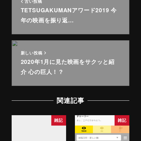
古い投稿
TETSUGAKUMANアワード2019 今
年の映画を振り返…
新しい投稿
2020年1月に見た映画をサクッと紹
介 心の巨人！？
関連記事
雑記
雑記